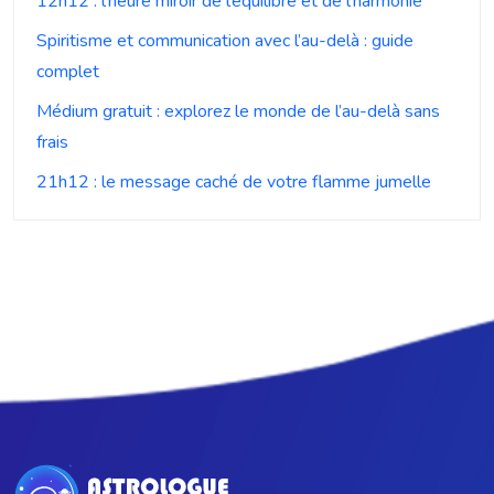
12h12 : l’heure miroir de l’équilibre et de l’harmonie
Spiritisme et communication avec l’au-delà : guide
complet
Médium gratuit : explorez le monde de l’au-delà sans
frais
21h12 : le message caché de votre flamme jumelle