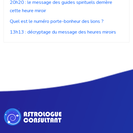
20h20 : le message des guides spirituels derrière
cette heure miroir
Quel est le numéro porte-bonheur des lions ?
13h13 : décryptage du message des heures miroirs