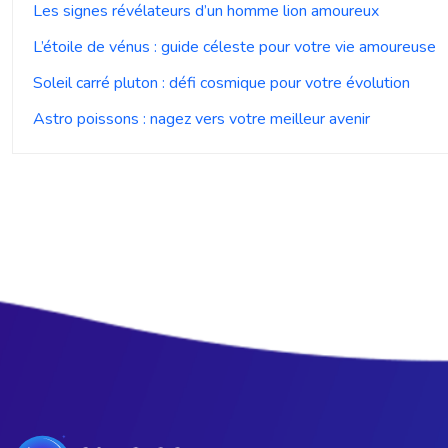
Les signes révélateurs d’un homme lion amoureux
L’étoile de vénus : guide céleste pour votre vie amoureuse
Soleil carré pluton : défi cosmique pour votre évolution
Astro poissons : nagez vers votre meilleur avenir