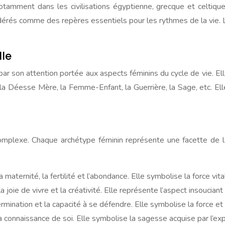
, notamment dans les civilisations égyptienne, grecque et celti
nsidérés comme des repères essentiels pour les rythmes de la vie. L
lle
e par son attention portée aux aspects féminins du cycle de vie. E
 Déesse Mère, la Femme-Enfant, la Guerrière, la Sage, etc. Elle
t complexe. Chaque archétype féminin représente une facette d
 maternité, la fertilité et l’abondance. Elle symbolise la force vital
 joie de vivre et la créativité. Elle représente l’aspect insouciant 
étermination et la capacité à se défendre. Elle symbolise la force e
la connaissance de soi. Elle symbolise la sagesse acquise par l’exp