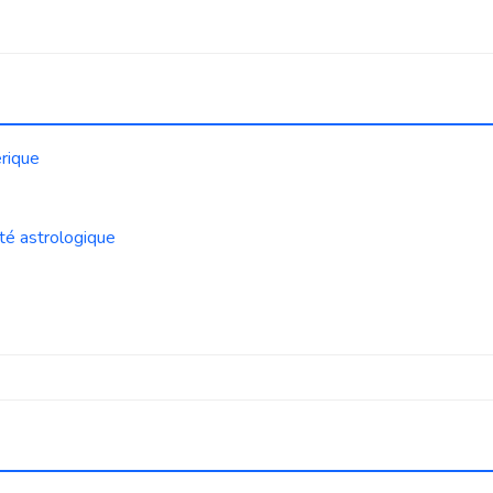
érique
té astrologique